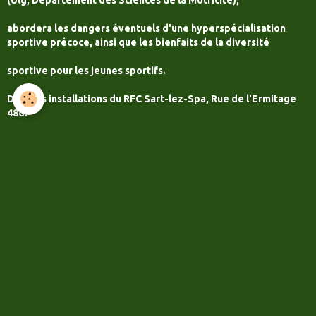
(Ulg, Département des Sciences de la Motricité),
abordera les dangers éventuels d'une hyperspécialisation
sportive précoce, ainsi que les bienfaits de la diversité
sportive pour les jeunes sportifs.
Dans les installations du RFC Sart-lez-Spa, Rue de l'Ermitage
48d.
Début à 20h00 (accueil à 19h45)
Inscription via le lien :
https://forms.gle/D7gn2z7WWSC8aJ3b9
5 EUR en prévente
7 EUR sur place
IBAN BE82 7326 4543 0068
Communication : Nom et prénom + Nbre places
Plus d'information : 0475/80.63.95
poysatjean@msn.com